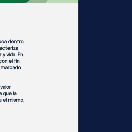
auca dentro
racteriza
 y vida. En
on el fin
á marcado
valor
a que la
a el mismo.