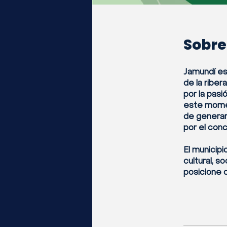
Sobre
Jamundí es
de la riber
por la pasi
este momen
de generar
por el con
El municip
cultural, s
posicione 